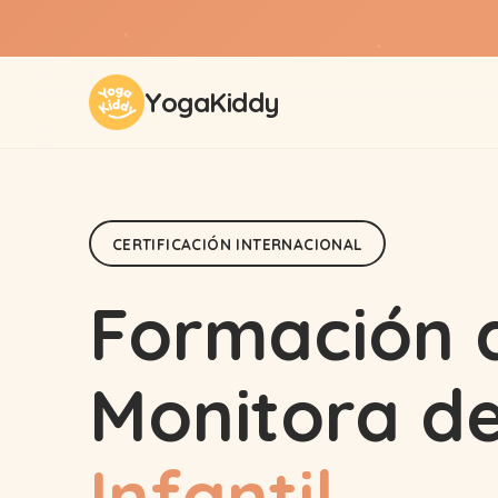
✨
⭐
YogaKiddy
CERTIFICACIÓN INTERNACIONAL
Formación 
Monitora d
Infantil