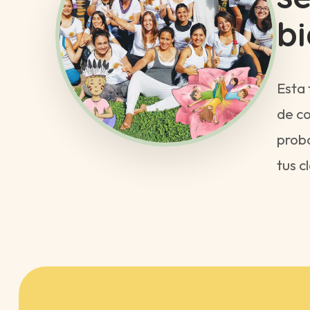
bi
Esta 
de co
proba
tus c