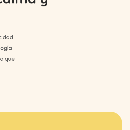
cidad
logía
ra que