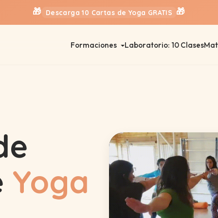
🎁
🎁
Descarga 10 Cartas de Yoga GRATIS
Formaciones
Laboratorio: 10 Clases
Mat
de
e
Yoga