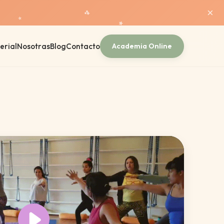
×
✨
⭐
⭐
erial
Nosotras
Blog
Contacto
Academia Online