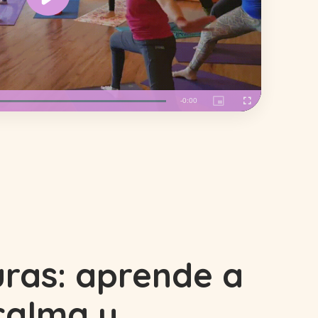
ras: aprende a
calma y