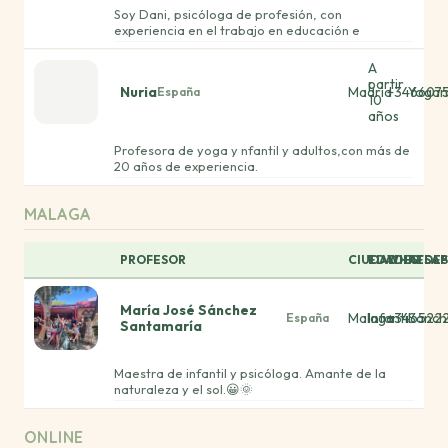
Soy Dani, psicóloga de profesión, con
experiencia en el trabajo en educación e
infancia. Mi sueño siempre ha sido aplicar la
psicólogía desde un trabajo más práctico.
A
Trabajando la conciencia corporal y emocional a
partir
Nuria
Madrid
+346607
Yogan
España
través de dinámicas que favorezcan espacios de
10
socialización entre los peques. Por eso decidí
años
formarme como instructora de Yoga infantil en la
academia YogaKiddy, además de otras
Profesora de yoga y nfantil y adultos,con más de
formaciones complementarias y hoy me
20 años de experiencia.
encuentro concretando mi proyecto en España,
con Almendra Yoga Kids.
MALAGA
PROFESOR
CIUDAD
EDADES
WHATSAP
REDES
María José Sánchez
Malaga
Infantil
+346522
Sanch
España
Santamaría
Maestra de infantil y psicóloga. Amante de la
naturaleza y el sol.😀🌞
ONLINE