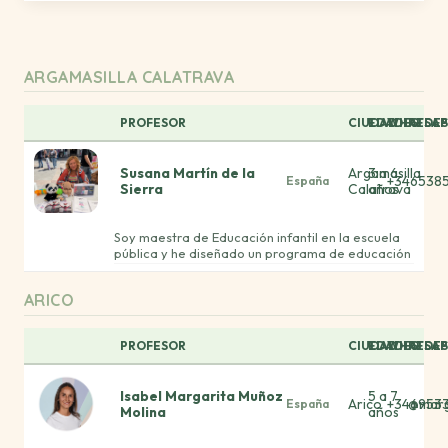
ARGAMASILLA CALATRAVA
PROFESOR
CIUDAD
EDADES
WHATSAP
REDES
Susana Martín de la
Argamasilla
3 a 6
+346538
España
Sierra
Calatrava
años
Soy maestra de Educación infantil en la escuela
pública y he diseñado un programa de educación
emocional basado en el yoga y el mindfulness , lo
desarrollo cada día con mis alumnos y lo estamos
ARICO
implantando en todo el colegio. Se llama
"Metanoia" y lo voy a publicar oficialmente ya
que está dando muy buenos resultados.
PROFESOR
CIUDAD
EDADES
WHATSAP
REDES
Isabel Margarita Muñoz
5 a 7
Arico
+346953
@marg
España
Molina
años