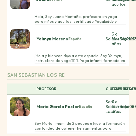
adultos
Hola, Soy Juana Montaño, profesora en yoga
para niños y adultos, certificado Yogakiddy y
Certificado en Hatha Yoga adultos, España.
Encantada en poder compartir mi experiencia y
3 a
ayudaros en este bonito camino.
Yeimyn Moreno
Salamanca
12
+3461101
@dub
España
años
¡Hola y bienvenid@s a este espacio! Soy Yeimyn,
instructora de yoga🧘🏽‍♀️. Yoga infantil formada en
@yogakiddy. Creé esta cuenta, @dubayoga, con
un propósito muy especial, crear un espacio
SAN SEBASTIAN LOS RE
donde acompañes a tu peque a descubrir el
yoga de manera divertida, creativa y adaptada
a su mundo💫.
PROFESOR
CIUDAD
EDADES
WHATSAP
REDES
San
3 a
María García Pastor
Sebastian
12
+346609
@mari
España
Los Re
años
Soy María , mami de 2 peques e hice la formación
con la idea de obtener herramientas para
trabajar con mis peques y en Octubre voy a