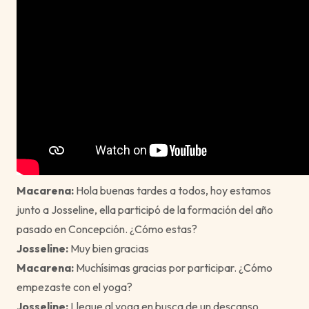
Macarena:
Hola buenas tardes a todos, hoy estamos
junto a Josseline, ella participó de la formación del año
pasado en Concepción. ¿Cómo estas?
Josseline:
Muy bien gracias
Macarena:
Muchísimas gracias por participar. ¿Cómo
empezaste con el yoga?
Josseline:
Llegue al yoga en busca de un descanso