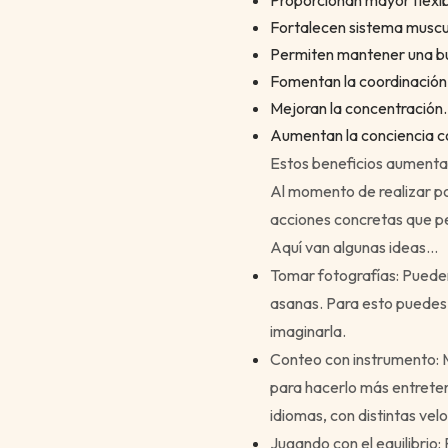
Proporcionan mayor flexib
Fortalecen sistema muscu
Permiten mantener una b
Fomentan la coordinación
Mejoran la concentración.
Aumentan la conciencia co
Estos beneficios aumenta
Al momento de realizar po
acciones concretas que p
Aquí van algunas ideas…
Tomar fotografías: Pueden
asanas. Para esto puedes
imaginarla.
Conteo con instrumento: 
para hacerlo más entrete
idiomas, con distintas vel
Jugando con el equilibrio: