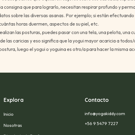
la consigna que para lograrlo, necesitan respirar profundo y perm
atos sobre las diversas asanas. Por ejemplo; si están efectuando l
uántas horas duermen, aspectos de su piel, etc.
alizan las posturas, puedes pasar con una tela, una pelota, una c
 de las caricias y eso significa que la yogui mayor acaricia a todos
ostura, luego el yogui o yoguina es otro/a para hacer la misma ac
Explora
Contacto
info@yogakiddy.com
Inicio
+56 9 5479 7227
Nosotras