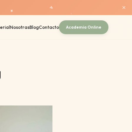
×
✨
⭐
⭐
erial
Nosotras
Blog
Contacto
Academia Online
y