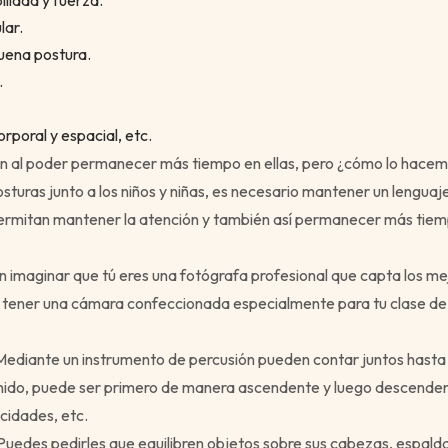
ilidad y fuerza.
lar.
uena postura.
.
rporal y espacial, etc.
n al poder permanecer más tiempo en ellas, pero ¿cómo lo hacem
sturas junto a los niños y niñas, es necesario mantener un lengua
ermitan mantener la atención y también así permanecer más tie
 imaginar que tú eres una fotógrafa profesional que capta los 
 tener una cámara confeccionada especialmente para tu clase d
Mediante un instrumento de percusión pueden contar juntos hast
nido, puede ser primero de manera ascendente y luego descenden
ocidades, etc.
 Puedes pedirles que equilibren objetos sobre sus cabezas, espalda