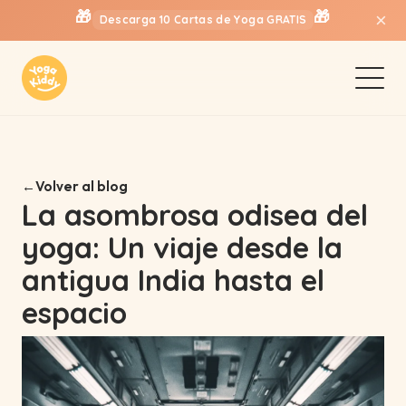
🎁
🎁
×
Descarga 10 Cartas de Yoga GRATIS
Volver al blog
La asombrosa odisea del
yoga: Un viaje desde la
antigua India hasta el
espacio