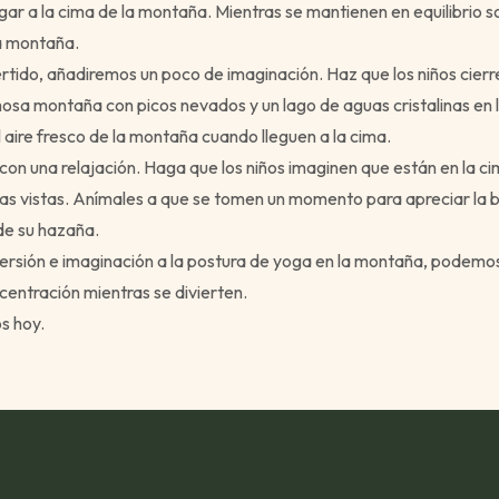
egar a la cima de la montaña. Mientras se mantienen en equilibrio s
la montaña.
rtido, añadiremos un poco de imaginación. Haz que los niños cierr
sa montaña con picos nevados y un lago de aguas cristalinas en 
el aire fresco de la montaña cuando lleguen a la cima.
con una relajación. Haga que los niños imaginen que están en la c
 vistas. Anímales a que se tomen un momento para apreciar la be
de su hazaña.
rsión e imaginación a la postura de yoga en la montaña, podemos 
ncentración mientras se divierten.
s hoy.