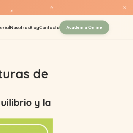
×
✨
⭐
⭐
erial
Nosotras
Blog
Contacto
Academia Online
turas de
ilibrio y la